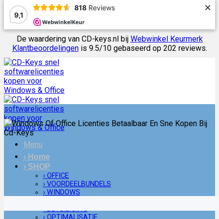
×
818
Reviews
9,1
De waardering van CD-keys.nl bij
Webwinkel Keurmerk
Klantbeoordelingen
is 9.5/10 gebaseerd op 202 reviews.
Ga
naar
inhoud
Menu
› Home
› SHOP
› OFFICE
› VOORDEELBUNDELS
› WINDOWS
› MAC
› BEVEILIGING
› OPTIMALISATIE