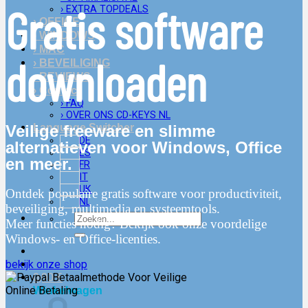
Gratis software
› EXTRA TOPDEALS
› OFFICE
› WINDOWS
› MAC
downloaden
› BEVEILIGING
› REVIEWS
› Contact
› FAQ
› OVER ONS CD-KEYS NL
Veilige freeware en slimme
Language Switcher
DE
alternatieven voor Windows, Office
ES
en meer.
FR
IT
UK
Ontdek populaire gratis software voor productiviteit,
NL
beveiliging, multimedia en systeemtools.
Zoeken
Meer functies nodig? Bekijk ook onze voordelige
naar:
Windows- en Office-licenties.
bekijk onze shop
0,00
€
Winkelwagen