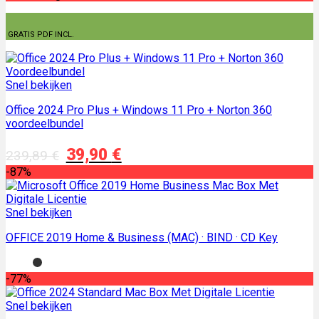
GRATIS PDF INCL.
Snel bekijken
Office 2024 Pro Plus + Windows 11 Pro + Norton 360
voordeelbundel
Oorspronkelijke
Huidige
39,90
€
239,89
€
prijs
prijs
-87%
was:
is:
239,89 €.
39,90 €.
Snel bekijken
OFFICE 2019 Home & Business (MAC) · BIND · CD Key
-77%
Snel bekijken