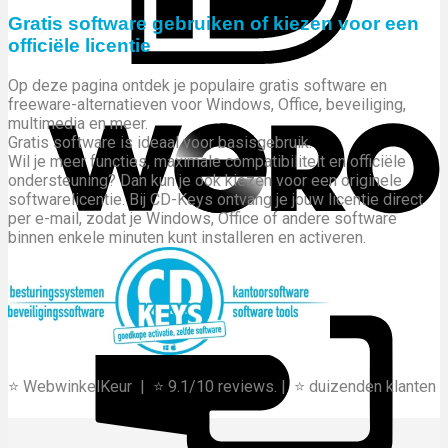
Gratis software gebruiken of kiezen voor een
officiële licentie
Op deze pagina ontdek je populaire gratis software en
freeware-alternatieven voor Windows, Office, beveiliging,
multimedia en meer.
Gratis software is ideaal voor basisgebruik.
Wil je meer functies, maximale compatibiliteit en officiële
ondersteuning? Dan kun je ook kiezen voor een originele
softwarelicentie.
Bij CD-Keys ontvang je jouw licentie direct
per e-mail, zodat je Windows, Office of andere software
binnen enkele minuten kunt installeren en activeren.
C
C
⭐ WebwinkelKeur |
⭐ 9.1/10 reviews. |
⭐ duizenden klanten