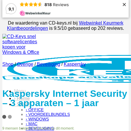
×
818
Reviews
9,1
De waardering van CD-keys.nl bij
Webwinkel Keurmerk
Klantbeoordelingen
is 9.5/10 gebaseerd op 202 reviews.
Ga
naar
inhoud
Shop
/
Overige
/
Beveiliging
/
Kaspersky
Kaspersky Internet Security
Menu
› Home
– 3 apparaten – 1 jaar
› SHOP
› OFFICE
› VOORDEELBUNDELS
› WINDOWS
› MAC
› BEVEILIGING
9
mensen bekijken dit product op dit moment.