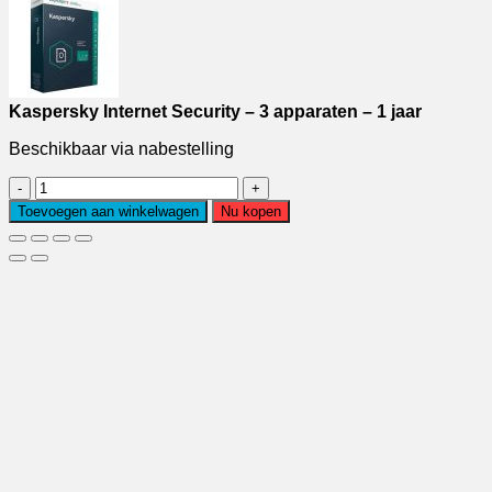
Kaspersky Internet Security – 3 apparaten – 1 jaar
Beschikbaar via nabestelling
Kaspersky
Internet
Toevoegen aan winkelwagen
Nu kopen
Security
-
3
apparaten
-
1
jaar
aantal