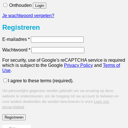
Onthouden
Login
Je wachtwoord vergeten?
Registreren
Vereist
E-mailadres
*
Vereist
Wachtwoord
*
For security, use of Google's reCAPTCHA service is required
which is subject to the Google
Privacy Policy
and
Terms of
Use
.
I agree to these terms (required).
Uw persoonlijke gegevens worden gebruikt om uw ervaring op deze
website te ondersteunen, om de toegang tot uw account te beheren en
voor andere doeleinden die worden beschreven in onze
privacybeleid
.
Registreren