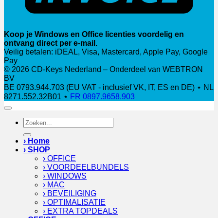
Koop je Windows en Office licenties voordelig en
ontvang direct per e-mail.
Veilig betalen: iDEAL, Visa, Mastercard, Apple Pay, Google
Pay
© 2026 CD-Keys Nederland – Onderdeel van WEBTRON
BV
BE 0793.944.703 (EU VAT - inclusief VK, IT, ES en DE) ⋆ NL
8271.552.32B01 ⋆
FR 0897.9658.903
Zoeken
naar:
› Home
› SHOP
› OFFICE
› VOORDEELBUNDELS
› WINDOWS
› MAC
› BEVEILIGING
› OPTIMALISATIE
› EXTRA TOPDEALS